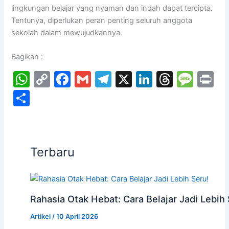
lingkungan belajar yang nyaman dan indah dapat tercipta.
Tentunya, diperlukan peran penting seluruh anggota
sekolah dalam mewujudkannya.
Bagikan :
W
C
F
G
T
X
Li
T
M
P
h
o
a
m
el
n
hr
e
in
S
at
p
c
ai
e
k
e
s
t
h
s
y
e
l
gr
e
a
s
ar
A
Li
b
a
dI
d
a
e
Terbaru
p
n
o
m
n
s
g
p
k
o
e
k
Rahasia Otak Hebat: Cara Belajar Jadi Lebih 
Artikel
/
10 April 2026