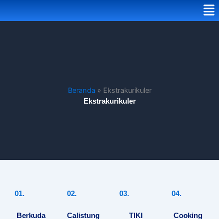
Me
Beranda
»
Ekstrakurikuler
Ekstrakurikuler
01.
02.
03.
04.
Berkuda
Calistung
TIKI
Cooking