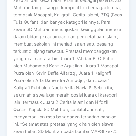
sekolah dari Kecamatan Kramat sebagai peserta. SD
Muhtran tampil sangat kompetitif di berbagai lomba,
termasuk Macapat, Kaligrafi, Cerita Islami, BTQ (Baca
Tulis Qur’an), dan banyak kategori lainnya. Para
siswa SD Muhtran menunjukkan keunggulan mereka
dalam bidang keagamaan dan pengetahuan Islami,
membuat sekolah ini menjadi salah satu pesaing
terkuat di ajang tersebut. Prestasi membanggakan
yang diraih antara lain Juara 1 PAI dan BTQ Putra
oleh Muhammad Kenzie Agustian, Juara 1 Macapat
Putra oleh Kevin Daffa Alfarizqi, Juara 1 Kaligrafi
Putra oleh Arfa Danendra Atmodjo, dan Juara 1
Kaligrafi Putri oleh Nadia Akifa Nayla P. Selain itu,
sejumlah siswa juga meraih posisi juara di kategori
lain, termasuk Juara 2 Cerita Islami dan Hifdzil
Qur’an. Kepala SD Muhtran, Laelatul Jannah,
menyampaikan rasa bangganya terhadap capaian
ini. “Selamat atas prestasi yang diraih oleh siswa-
siswi hebat SD Muhtran pada Lomba MAPSI ke-25