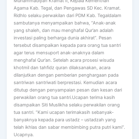
Muhammadiyah Kramat II, Kepala Kementrian
Agama Kab. Tegal, dan Pengawas SD Kec. Kramat.
Ridhlo selaku perwakilan dari PDM Kab. Tegaldalam
sambutanya menyampaikan bahwa, “Anak-anak
yang shaleh, dan mau menghafal Qur’an adalah
investasi paling berharga dunia akhirat”. Pesan
tersebut disampaikan kepada para orang tua santri
agar terus mensuport anak-anaknya dalam
menghafal Qur’an. Setelah acara prosesi wisuda
khotmil dan tahfidz quran dilaksanakan, acara
dilanjutkan dengan pemberian penghargaan pada
santriwan santriwati berprestasi. Kemudian acara
ditutup dengan penyampaian pesan dan kesan dari
perwakilan orang tua santri.Ucapan terima kasih
disampaikan Siti Muslikha selaku perwakilan orang
tua santri. “Kami ucapan terimakasih sebanyak-
banyaknya kepada para ustadz – ustadzah yang
telah ikhlas dan sabar membimbing putra putri kami”.
Ucapnya.