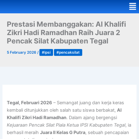
Me
Prestasi Membanggakan: Al Khalifi
Zikri Hadi Ramadhan Raih Juara 2
Pencak Silat Kabupaten Tegal
5 February 2026
/
#ipsi
#pencaksilat
Tegal, Februari 2026
– Semangat juang dan kerja keras
kembali ditunjukkan oleh salah satu siswa berbakat,
Al
Khalifi Zikri Hadi Ramadhan
. Dalam ajang bergengsi
Kejuaraan Pencak Silat Piala Ketua IPSI Kabupaten Tegal
, ia
berhasil meraih
Juara II Kelas G Putra
, sebuah pencapaian