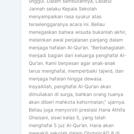
unggul. Dalam sambutannya, Lailatul
Jannah selaku Kepala Sekolah
menyampaikan rasa syukur atas
terselenggaranya acara ini. Beliau
menegaskan bahwa wisuda bukanlah akhir,
melainkan awal perjalanan panjang dalam
menjaga hafalan Al-Qur’an. “Berbahagialah
menjadi bagian dari keluarga penghafal Al-
Qur’an. Kami berpesan agar anak-anak
terus menghafal, memperbaiki tajwid, dan
menjaga hafalan hingga dewasa.
InsyaAllah, penghafal Al-Qur’an akan
dimuliakan di surga, bahkan orang tuanya
akan diberi mahkota kehormatan,” ujarnya.
Beliau juga menyoroti prestasi Hana Athifa
Ghaisani, siswi kelas 5, yang telah
menghafal 5 juz Al-Qur’an. Hana akan
mewakili sekolah dalam OlympicAD 8 di